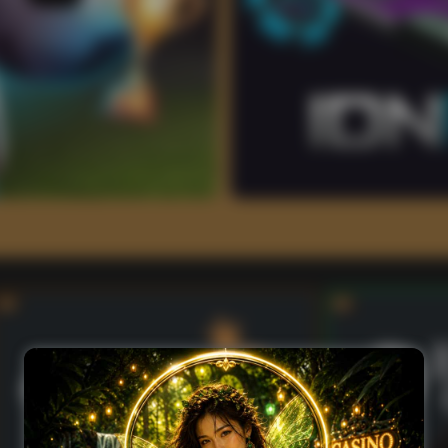
201
267