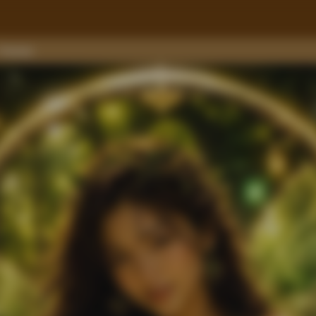
Promosi