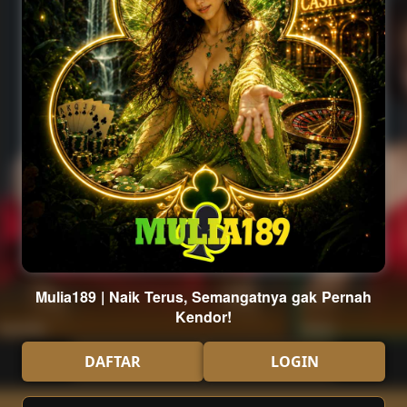
Mulia189 | Naik Terus, Semangatnya gak Pernah
Kendor!
PragmaticPlay
Evolution
Main Casino
DAFTAR
LOGIN