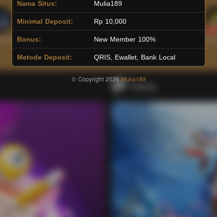
Nama Situs:
Mulia189
Minimal Deposit:
Rp 10,000
rcade
PragmaticPlay
Askm
Bonus:
New Member 100%
Main Arcade
Metode Deposit:
QRIS, Ewallet, Bank Local
© Copyright 2026
Mulia189
Fishing
1
2
3
4
5
6
7
8
9
10
11
12
13
14
15