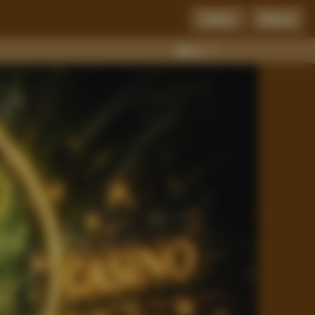
Daftar
Masuk
Menu