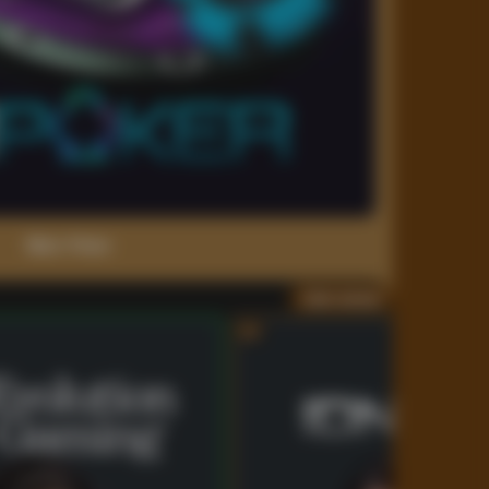
Main Poker
Lihat semua
53