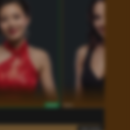
IDNLIVE
Lihat semua